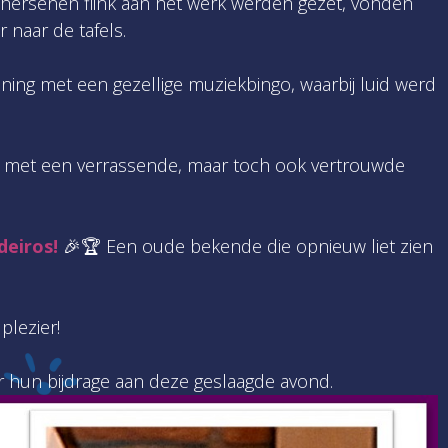
 hersenen flink aan het werk werden gezet, vonden
 naar de tafels.
nning met een gezellige muziekbingo, waarbij luid werd
… met een verrassende, maar toch ook vertrouwde
deiros!
🎉🏆 Een oude bekende die opnieuw liet zien
plezier!
r hun bijdrage aan deze geslaagde avond.