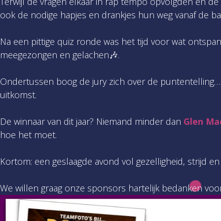
Terwijl de vragen elkaar in rap tempo opvolgden en de
ook de nodige hapjes en drankjes hun weg vanaf de bar
Na een pittige quiz ronde was het tijd voor wat ontspa
meegezongen en gelachen🎶.
Ondertussen boog de jury zich over de puntentelling
uitkomst.
De winnaar van dit jaar? Niemand minder dan
Glen Ma
hoe het moet.
Kortom: een geslaagde avond vol gezelligheid, strijd en 
We willen graag onze sponsors hartelijk bedanken voo