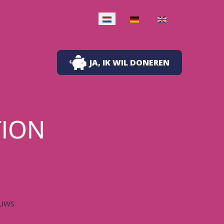
Selecteer de taal
JA, IK WIL DONEREN
UWS