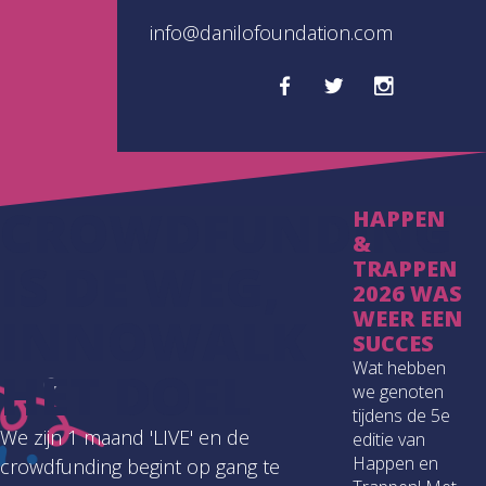
info@danilofoundation.com
CROWDFUNDING
HAPPEN
&
IS DE WEG,
TRAPPEN
2026 WAS
WEER EEN
INNOWALK
SUCCES
Wat hebben
HET DOEL
we genoten
tijdens de 5e
We zijn 1 maand 'LIVE' en de
editie van
Happen en
crowdfunding begint op gang te