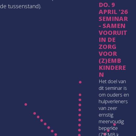
DO. 9
de tussenstand).
APRIL '26
SEMINAR
- SAMEN
VOORUIT
IN DE
ZORG
VOOR
(Z)EMB
KINDERE
N
Het doel van
dit seminar is
om ouders en
hulpverleners
van zeer
ernstig
meervoudig
beperkte
(Z)EMB k...