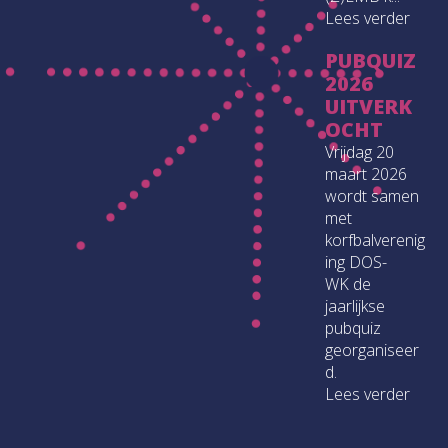
Lees verder
PUBQUIZ
2026
UITVERK
OCHT
Vrijdag 20
maart 2026
wordt samen
met
korfbalverenig
ing DOS-
WK de
jaarlijkse
pubquiz
georganiseer
d.
Lees verder