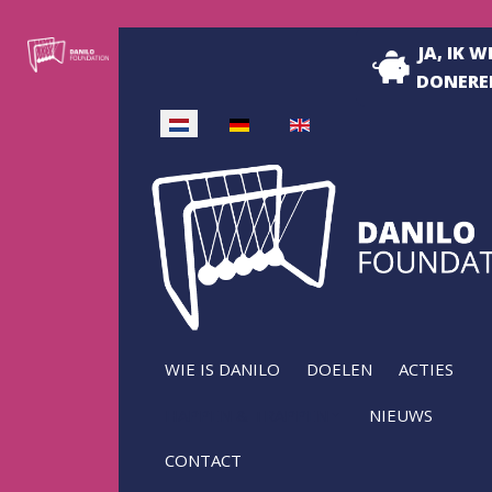
JA, IK W
DONERE
Selecteer de taal
WIE IS DANILO
DOELEN
ACTIES
HAPPEN & TRAPPEN
NIEUWS
CONTACT